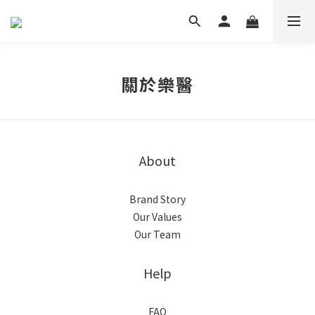
關於樂醫
About
Brand Story
Our Values
Our Team
Help
FAQ