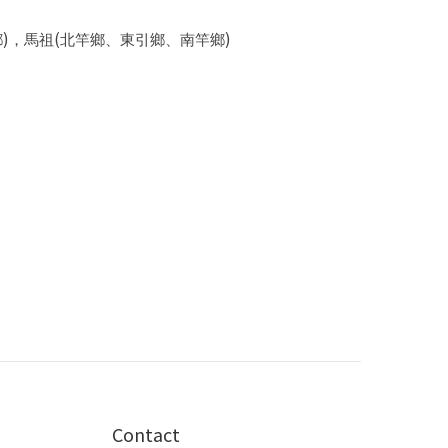
)
(
)
鄉
，馬祖
北竿鄉、東引鄉、南竿鄉
Contact