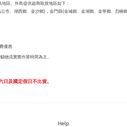
島地區。外島提供超商取貨地區如下：
)
(
馬公市、湖西鄉、金沙鄉
，金門縣
金城鄉、金湖鄉、金寧鄉、烈嶼
費優惠
黑貓物流實際作業時間為主。
六日及國定假日不出貨。
Help