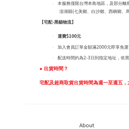
本服務僅限台灣本島地區，及部分離
·
(
澎湖縣
七美鄉、白沙鄉、西嶼鄉、
-
【宅配
黑貓物流】
$100
運費
元
·
2000
加入會員訂單金額滿
元即享免運
·
2-3
配送時間約為
日到指定地址，依
·
● 出貨時間？
宅配及超商取貨出貨時間為週一至週五，
About